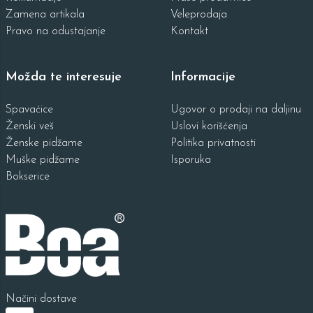
Zamena artikala
Veleprodaja
Pravo na odustajanje
Kontakt
Možda te interesuje
Informacije
Spavaćice
Ugovor o prodaji na daljinu
Ženski veš
Uslovi korišćenja
Ženske pidžame
Politika privatnosti
Muške pidžame
Isporuka
Bokserice
Načini dostave