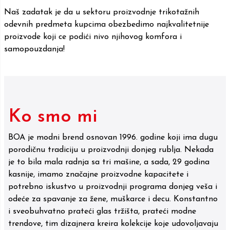
Naš zadatak je da u sektoru proizvodnje trikotažnih
odevnih predmeta kupcima obezbedimo najkvalitetnije
proizvode koji ce podići nivo njihovog komfora i
samopouzdanja!
Ko smo mi
BOA je modni brend osnovan 1996. godine koji ima dugu
porodičnu tradiciju u proizvodnji donjeg rublja. Nekada
je to bila mala radnja sa tri mašine, a sada, 29 godina
kasnije, imamo značajne proizvodne kapacitete i
potrebno iskustvo u proizvodnji programa donjeg veša i
odeće za spavanje za žene, muškarce i decu. Konstantno
i sveobuhvatno prateći glas tržišta, prateći modne
trendove, tim dizajnera kreira kolekcije koje udovoljavaju