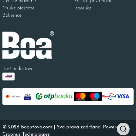
Ženske pidžame
Politika privatnosti
Muške pidžame
Isporuka
Bokserice
Načini dostave
©
2026
Bogutovo.com | Sva prava zadržana. Powered by
Croonus Technologies