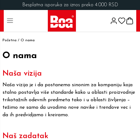
Besplatna isporuka za iznos preko 4.000 RSD
Početna /
O nama
O nama
Naša vizija
Naša vizija je i da postanemo sinonim za kompaniju koja
stalno postavlja više standarde kako u oblasti proizvodnje
trikotažnih odevnih predmeta tako i u oblasti življenja –
težimo ne samo da uvodimo nove navike i trendove vec i
da ih predvidjamo i kreiramo.
Naš zadatak