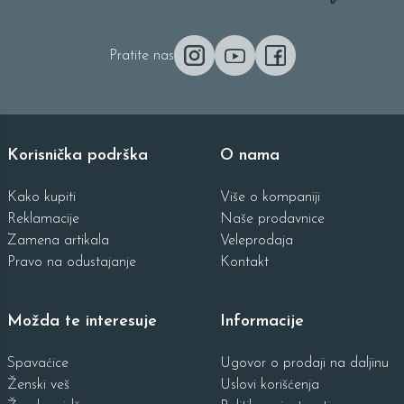
Pratite nas
Korisnička podrška
O nama
Kako kupiti
Više o kompaniji
Reklamacije
Naše prodavnice
Zamena artikala
Veleprodaja
Pravo na odustajanje
Kontakt
Možda te interesuje
Informacije
Spavaćice
Ugovor o prodaji na daljinu
Ženski veš
Uslovi korišćenja