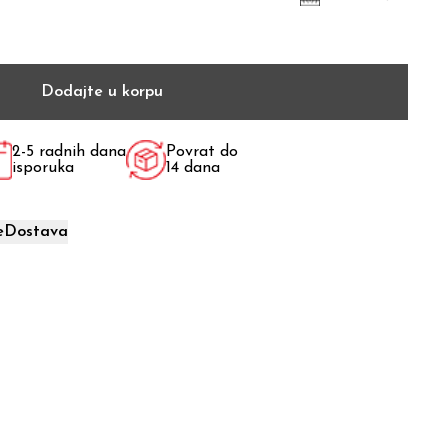
Dodajte u korpu
2-5 radnih dana
Povrat do
isporuka
14 dana
e
Dostava