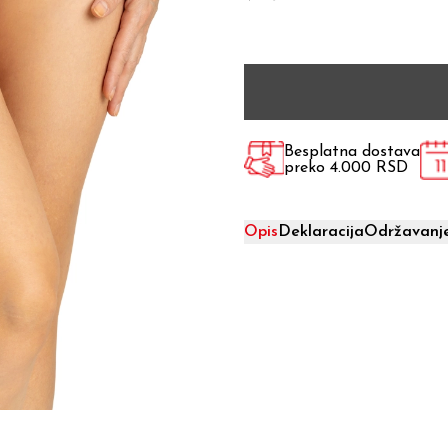
Besplatna dostava
preko 4.000 RSD
Opis
Deklaracija
Održavanj