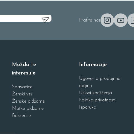
Pratite nas
Možda te
Informacije
interesuje
Ugovor o prodaji na
daljinu
Spavaćice
Uslovi korišćenja
Ženski veš
Politika privatnosti
Ženske pidžame
Isporuka
Muške pidžame
Bokserice