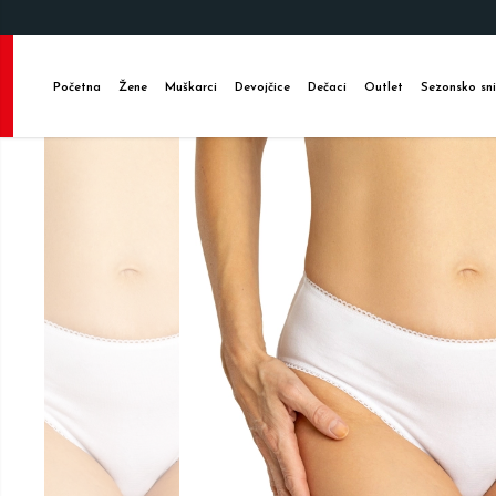
Početna
Žene
Muškarci
Devojčice
Dečaci
Outlet
Sezonsko sni