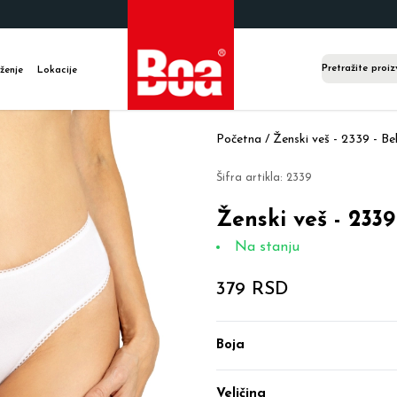
ženje
Lokacije
Početna /
Ženski veš - 2339 - Bel
Šifra artikla:
2339
Ženski veš - 2339 
Na stanju
379 RSD
Boja
Veličina