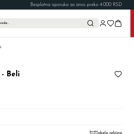
Besplatna isporuka za iznos preko 4.000 RSD
i
- Beli
Tabela veličina