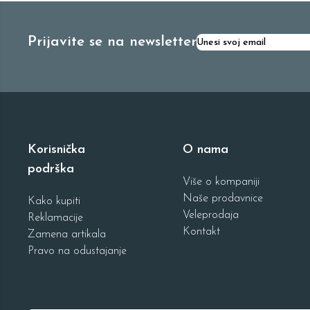
Prijavite se na newsletter
Korisnička
O nama
podrška
Više o kompaniji
Naše prodavnice
Kako kupiti
Veleprodaja
Reklamacije
Kontakt
Zamena artikala
Pravo na odustajanje