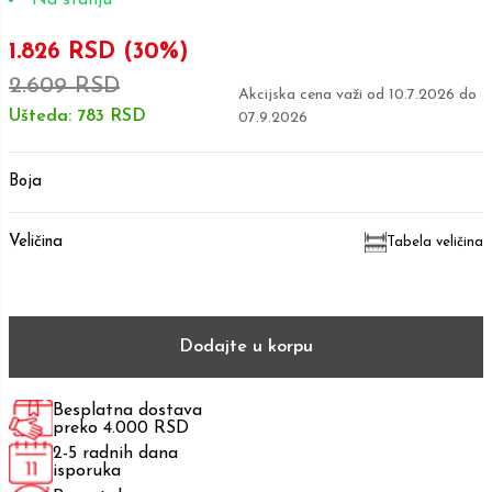
1.826 RSD
(30%)
2.609 RSD
Akcijska cena važi od
10.7.2026
do
Ušteda:
783 RSD
07.9.2026
Boja
Veličina
Tabela veličina
Dodajte u korpu
Besplatna dostava
preko 4.000 RSD
2-5 radnih dana
isporuka