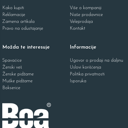
Kako kupiti
Više o kompaniji
Reklamacije
Naše prodavnice
Zamena artikala
Veleprodaja
Pravo na odustajanje
Kontakt
Možda te interesuje
Informacije
Spavaćice
Ugovor o prodaji na daljinu
Ženski veš
Uslovi korišćenja
Ženske pidžame
Politika privatnosti
Muške pidžame
Isporuka
Bokserice