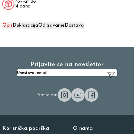
Povrat do
14 dana
Opis
Deklaracija
Održavanje
Dostava
Prijavite se na newsletter
Pratite nas
Korisnička podrška
O nama