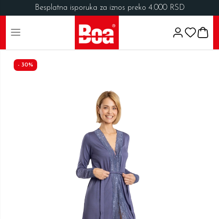
Besplatna isporuka za iznos preko 4.000 RSD
-
30
%