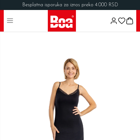
Besplatna isporuka za iznos preko 4.000 RSD