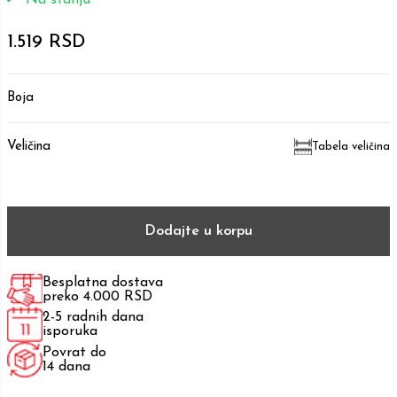
1.519 RSD
Boja
Veličina
Tabela veličina
Dodajte u korpu
Besplatna dostava
preko 4.000 RSD
2-5 radnih dana
isporuka
Povrat do
14 dana