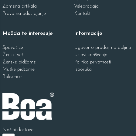
Zamena artikala
Veleprodaja
Pravo na odustajanje
Kontakt
Možda te interesuje
Informacije
Spavaćice
Ugovor o prodaji na daljinu
Ženski veš
Uslovi korišćenja
Ženske pidžame
Politika privatnosti
Muške pidžame
Isporuka
Bokserice
Načini dostave