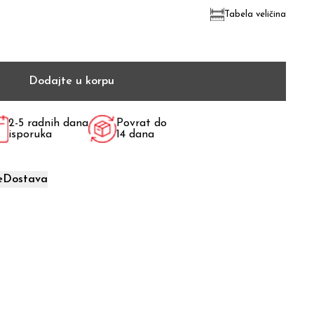
Tabela veličina
Dodajte u korpu
2-5 radnih dana
Povrat do
isporuka
14 dana
e
Dostava