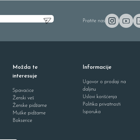
Pratite nas
Možda te
Informacije
interesuje
Ugovor o prodaji na
daljinu
Spavaćice
Uslovi korišćenja
Ženski veš
Politika privatnosti
Ženske pidžame
Isporuka
Muške pidžame
Bokserice