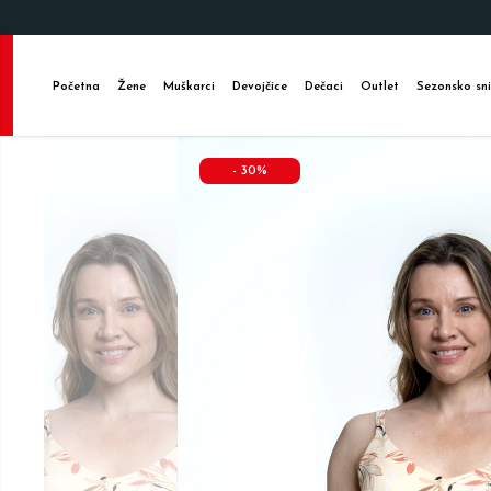
Početna
Žene
Muškarci
Devojčice
Dečaci
Outlet
Sezonsko sni
-
30
%