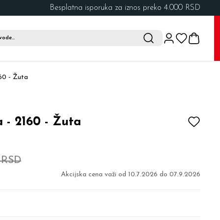
Besplatna isporuka za iznos preko 4.000 RSD
60 - Žuta
 - 2160 - Žuta
1 RSD
Akcijska cena važi od
10.7.2026
do
07.9.2026