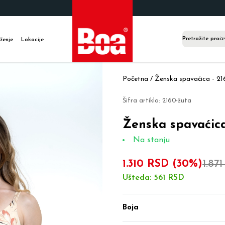
ženje
Lokacije
Početna /
Ženska spavaćica - 21
Šifra artikla:
2160-žuta
Ženska spavaćica
Na stanju
1.310 RSD
(30%)
1.87
Ušteda:
561 RSD
Boja