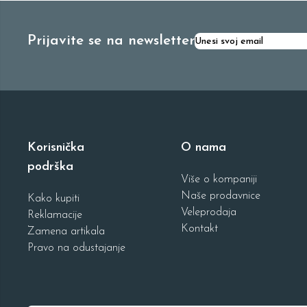
Prijavite se na newsletter
Korisnička
O nama
podrška
Više o kompaniji
Naše prodavnice
Kako kupiti
Veleprodaja
Reklamacije
Kontakt
Zamena artikala
Pravo na odustajanje