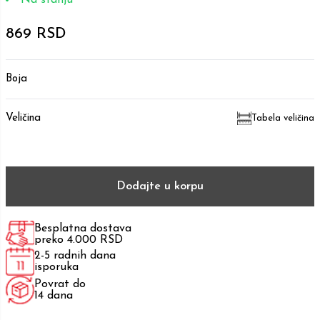
869 RSD
Boja
Veličina
Tabela veličina
Dodajte u korpu
Besplatna dostava
preko 4.000 RSD
2-5 radnih dana
isporuka
Povrat do
14 dana