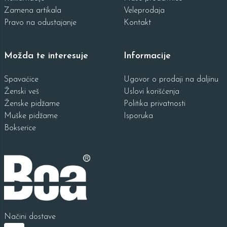
Zamena artikala
Veleprodaja
Pravo na odustajanje
Kontakt
Možda te interesuje
Informacije
Spavaćice
Ugovor o prodaji na daljinu
Ženski veš
Uslovi korišćenja
Ženske pidžame
Politika privatnosti
Muške pidžame
Isporuka
Bokserice
Načini dostave