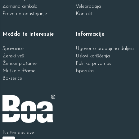
Zamena artikala
Veleprodaja
Pravo na odustajanje
Kontakt
Možda te interesuje
Informacije
Spavaćice
Ugovor o prodaji na daljinu
Ženski veš
Uslovi korišćenja
Ženske pidžame
Politika privatnosti
Muške pidžame
Isporuka
Bokserice
Načini dostave