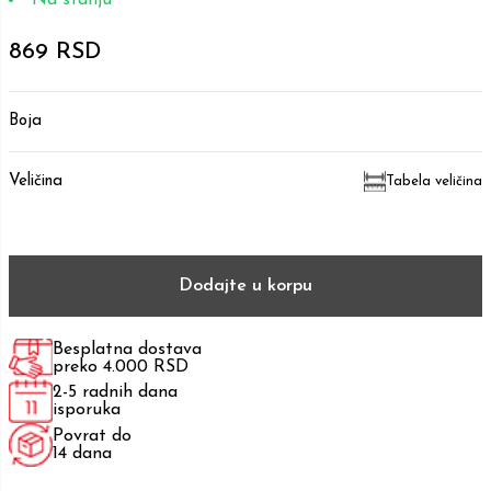
869 RSD
Boja
Veličina
Tabela veličina
Dodajte u korpu
Besplatna dostava
preko 4.000 RSD
2-5 radnih dana
isporuka
Povrat do
14 dana