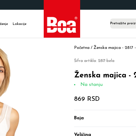
ženje
Lokacije
Početna /
Ženska majica - 2817 -
Šifra artikla:
2817-bela
Ženska majica - 2
Na stanju
869 RSD
Boja
Veličina