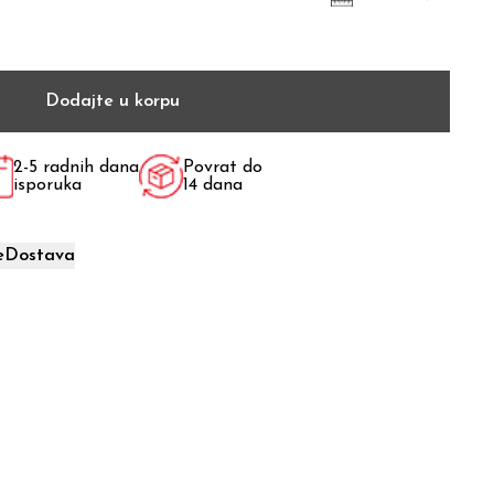
Dodajte u korpu
2-5 radnih dana
Povrat do
isporuka
14 dana
e
Dostava