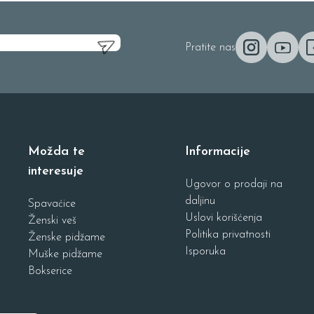
Pratite nas
Možda te
Informacije
interesuje
Ugovor o prodaji na
daljinu
Spavaćice
Uslovi korišćenja
Ženski veš
Politika privatnosti
Ženske pidžame
Isporuka
Muške pidžame
Bokserice