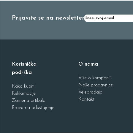
Prijavite se na newsletter
Korisnička
O nama
podrška
Više o kompaniji
Naše prodavnice
Kako kupiti
Veleprodaja
Reklamacije
Kontakt
Zamena artikala
Pravo na odustajanje