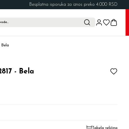
Besplatna isporuka za iznos preko 4.000 RSD
 Bela
817 - Bela
Tabela veličina