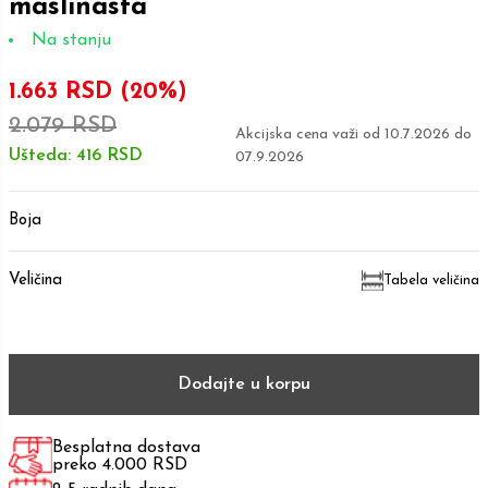
maslinasta
Na stanju
1.663 RSD
(20%)
2.079 RSD
Akcijska cena važi od
10.7.2026
do
Ušteda:
416 RSD
07.9.2026
Boja
Veličina
Tabela veličina
Dodajte u korpu
Besplatna dostava
preko 4.000 RSD