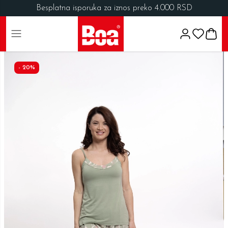
Besplatna isporuka za iznos preko 4.000 RSD
-
20
%