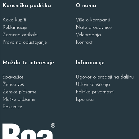
Korisnička podrška
O nama
Kako kupiti
Više o kompaniji
Reklamacije
Naše prodavnice
Zamena artikala
Veleprodaja
Pravo na odustajanje
Kontakt
Možda te interesuje
Informacije
Spavaćice
Ugovor o prodaji na daljinu
Ženski veš
Uslovi korišćenja
Ženske pidžame
Politika privatnosti
Muške pidžame
Isporuka
Bokserice