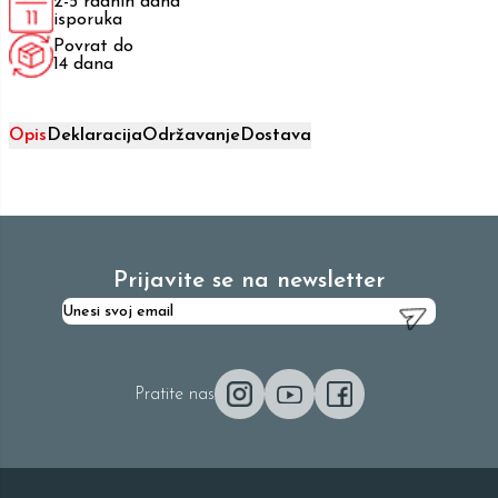
2-5 radnih dana
isporuka
Povrat do
14 dana
Opis
Deklaracija
Održavanje
Dostava
Prijavite se na newsletter
Pratite nas