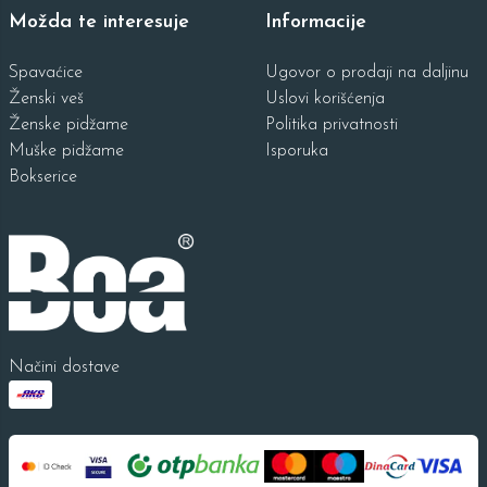
Možda te interesuje
Informacije
Spavaćice
Ugovor o prodaji na daljinu
Ženski veš
Uslovi korišćenja
Ženske pidžame
Politika privatnosti
Muške pidžame
Isporuka
Bokserice
Načini dostave