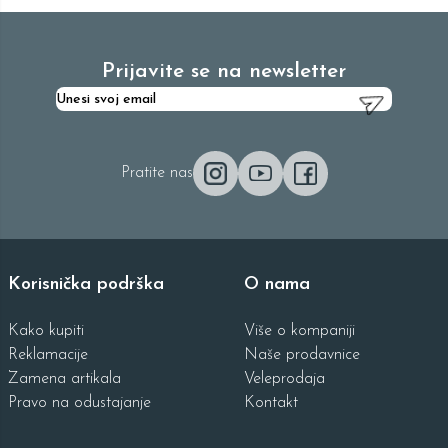
Prijavite se na newsletter
Pratite nas
Korisnička podrška
O nama
Kako kupiti
Više o kompaniji
Reklamacije
Naše prodavnice
Zamena artikala
Veleprodaja
Pravo na odustajanje
Kontakt