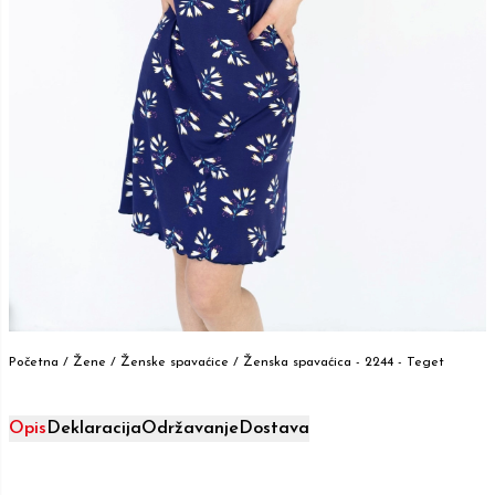
Početna /
Žene
/
Ženske spavaćice
/
Ženska spavaćica - 2244 - Teget
Opis
Deklaracija
Održavanje
Dostava