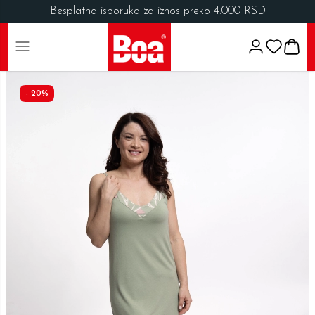
Besplatna isporuka za iznos preko 4.000 RSD
-
20
%