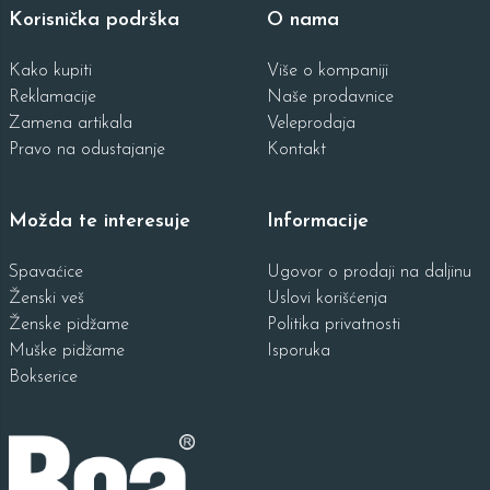
Korisnička podrška
O nama
Kako kupiti
Više o kompaniji
Reklamacije
Naše prodavnice
Zamena artikala
Veleprodaja
Pravo na odustajanje
Kontakt
Možda te interesuje
Informacije
Spavaćice
Ugovor o prodaji na daljinu
Ženski veš
Uslovi korišćenja
Ženske pidžame
Politika privatnosti
Muške pidžame
Isporuka
Bokserice