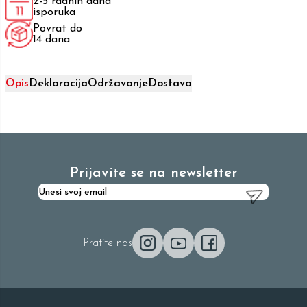
2-5 radnih dana
isporuka
Povrat do
14 dana
Opis
Deklaracija
Održavanje
Dostava
Prijavite se na newsletter
Pratite nas