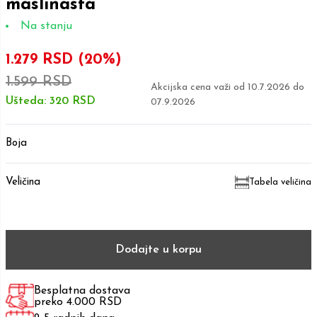
maslinasta
Na stanju
1.279 RSD
(20%)
1.599 RSD
Akcijska cena važi od
10.7.2026
do
Ušteda:
320 RSD
07.9.2026
Boja
Veličina
Tabela veličina
Dodajte u korpu
Besplatna dostava
preko 4.000 RSD