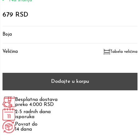
679 RSD
Boja
Veličina
Tabela veličina
Dodajte u korpu
Besplatna dostava
preko 4.000 RSD
2-5 radnih dana
isporuka
Povrat do
14 dana