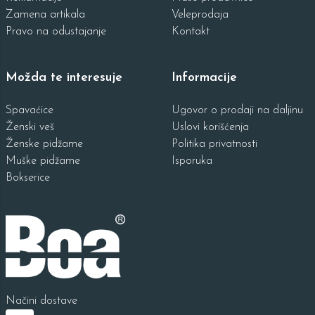
Zamena artikala
Veleprodaja
Pravo na odustajanje
Kontakt
Možda te interesuje
Informacije
Spavaćice
Ugovor o prodaji na daljinu
Ženski veš
Uslovi korišćenja
Ženske pidžame
Politika privatnosti
Muške pidžame
Isporuka
Bokserice
Načini dostave