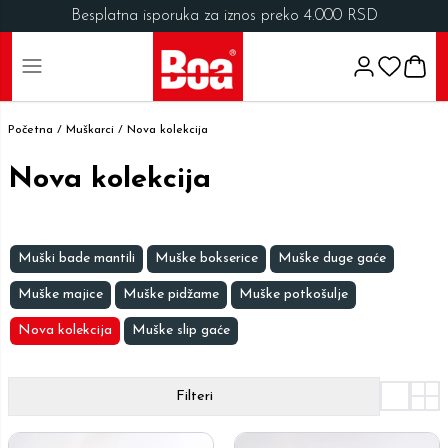
Besplatna isporuka za iznos preko 4.000 RSD
Početna /
Muškarci
/
Nova kolekcija
Nova kolekcija
Muški bade mantili
Muške bokserice
Muške duge gaće
Muške majice
Muške pidžame
Muške potkošulje
Nova kolekcija
Muške slip gaće
Filteri