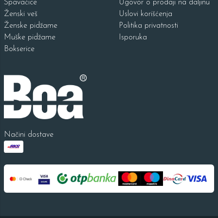
Spavaćice
Ugovor o prodaji na daljinu
Ženski veš
Uslovi korišćenja
Ženske pidžame
Politika privatnosti
Muške pidžame
Isporuka
Bokserice
Načini dostave