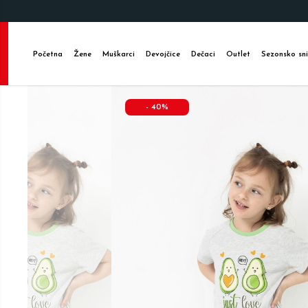
Početna
Žene
Muškarci
Devojčice
Dečaci
Outlet
Sezonsko sni
-
40
%