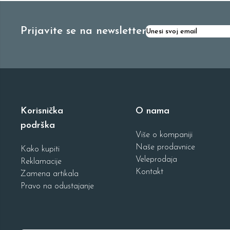
Prijavite se na newsletter
Korisnička
O nama
podrška
Više o kompaniji
Naše prodavnice
Kako kupiti
Veleprodaja
Reklamacije
Kontakt
Zamena artikala
Pravo na odustajanje