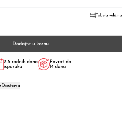
Tabela veličina
Dodajte u korpu
2-5 radnih dana
Povrat do
isporuka
14 dana
e
Dostava