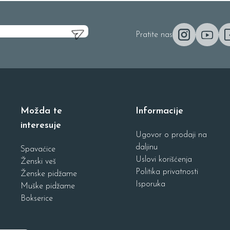
Pratite nas
Možda te
Informacije
interesuje
Ugovor o prodaji na
daljinu
Spavaćice
Uslovi korišćenja
Ženski veš
Politika privatnosti
Ženske pidžame
Isporuka
Muške pidžame
Bokserice