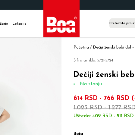
ženje
Lokacije
Početna /
Dečiji ženski bebi dol -
Šifra artikla:
5721-5724
Dečiji ženski bebi
Na stanju
614 RSD
-
766 RSD
(
1.023 RSD
-
1.277 RS
Ušteda:
409 RSD
-
511 RSD
Boja