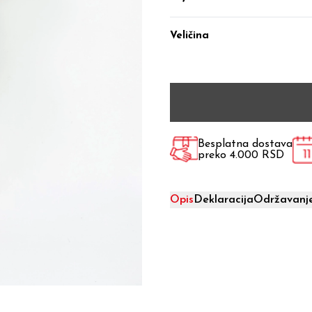
Veličina
Besplatna dostava
preko 4.000 RSD
Opis
Deklaracija
Održavanj