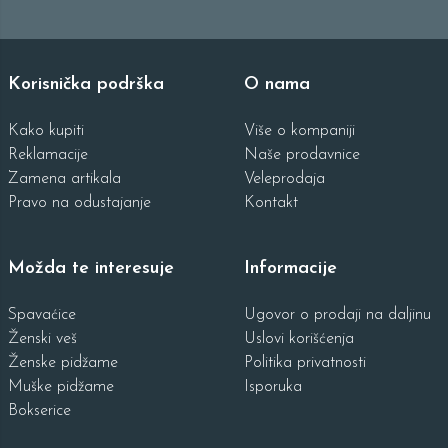
Korisnička podrška
O nama
Kako kupiti
Više o kompaniji
Reklamacije
Naše prodavnice
Zamena artikala
Veleprodaja
Pravo na odustajanje
Kontakt
Možda te interesuje
Informacije
Spavaćice
Ugovor o prodaji na daljinu
Ženski veš
Uslovi korišćenja
Ženske pidžame
Politika privatnosti
Muške pidžame
Isporuka
Bokserice