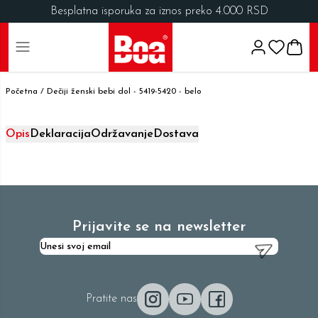
Besplatna isporuka za iznos preko 4.000 RSD
Početna /
Dečiji ženski bebi dol - 5419-5420 - belo
Opis
Deklaracija
Održavanje
Dostava
Prijavite se na newsletter
Pratite nas