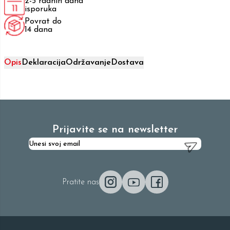
2-5 radnih dana
isporuka
Povrat do
14 dana
Opis
Deklaracija
Održavanje
Dostava
Prijavite se na newsletter
Pratite nas