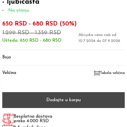
- ljubicasta
Na stanju
650 RSD
-
680 RSD
(50%)
1.299 RSD
-
1.359 RSD
Akcijska cena važi od
Ušteda:
650 RSD
-
680 RSD
10.7.2026
do
07.9.2026
Boja
Veličina
Tabela veličina
Dodajte u korpu
Besplatna dostava
preko 4.000 RSD