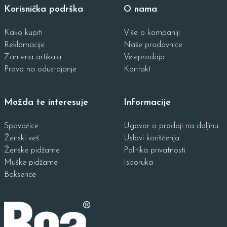
Korisnička podrška
O nama
Kako kupiti
Više o kompaniji
Reklamacije
Naše prodavnice
Zamena artikala
Veleprodaja
Pravo na odustajanje
Kontakt
Možda te interesuje
Informacije
Spavaćice
Ugovor o prodaji na daljinu
Ženski veš
Uslovi korišćenja
Ženske pidžame
Politika privatnosti
Muške pidžame
Isporuka
Bokserice