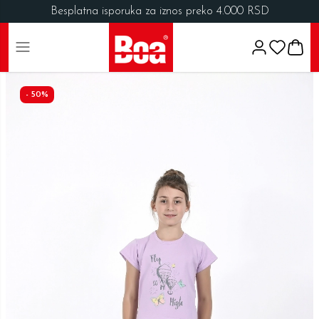
Besplatna isporuka za iznos preko 4.000 RSD
-
50
%