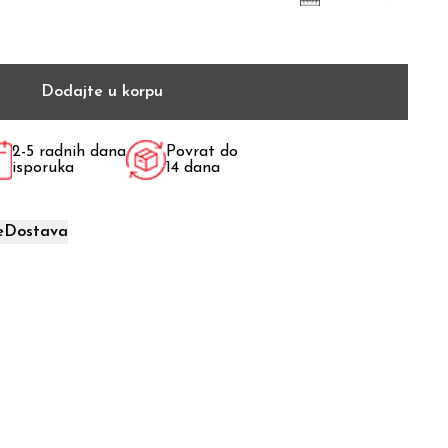
Dodajte u korpu
2-5 radnih dana
Povrat do
isporuka
14 dana
e
Dostava