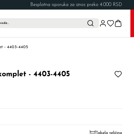
Besplatna isporuka za iznos preko 4.000 RSD
let - 4403-4405
 komplet - 4403-4405
Tabela veličina