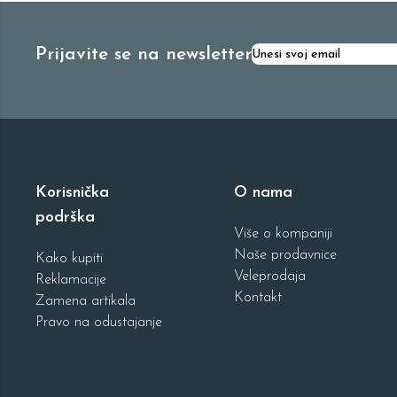
Prijavite se na newsletter
Korisnička
O nama
podrška
Više o kompaniji
Naše prodavnice
Kako kupiti
Veleprodaja
Reklamacije
Kontakt
Zamena artikala
Pravo na odustajanje