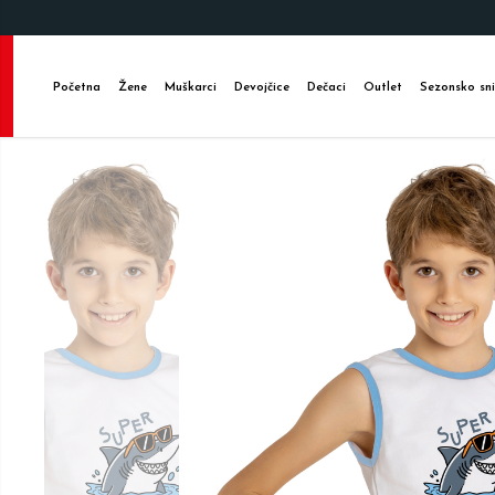
Početna
Žene
Muškarci
Devojčice
Dečaci
Outlet
Sezonsko sni