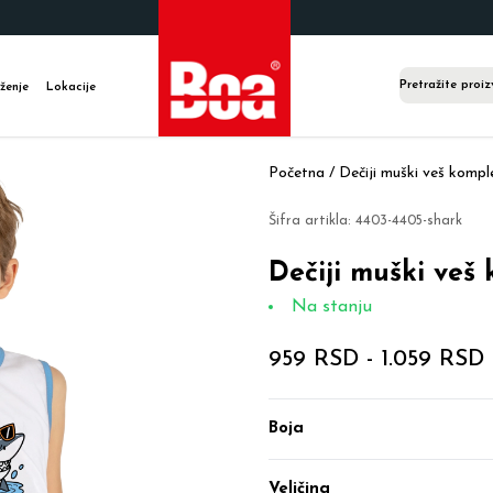
ženje
Lokacije
Početna /
Dečiji muški veš komp
Šifra artikla:
4403-4405-shark
Dečiji muški veš
Na stanju
959 RSD
-
1.059 RSD
Boja
Veličina