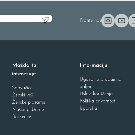
Pratite nas
Možda te
Informacije
interesuje
Ugovor o prodaji na
daljinu
Spavaćice
Uslovi korišćenja
Ženski veš
Politika privatnosti
Ženske pidžame
Isporuka
Muške pidžame
Bokserice