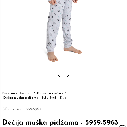
Početna /
Dečaci
/
Pidžame za dečake
/
Dečija muška pidžama - 5959-5963 - Siva
Šifra artikla:
5959-5963
Dečija muška pidžama - 5959-5963