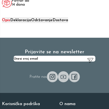
Povrat do
14 dana
Opis
Deklaracija
Održavanje
Dostava
Prijavite se na newsletter
Pratite nas
Korisnička podrška
O nama