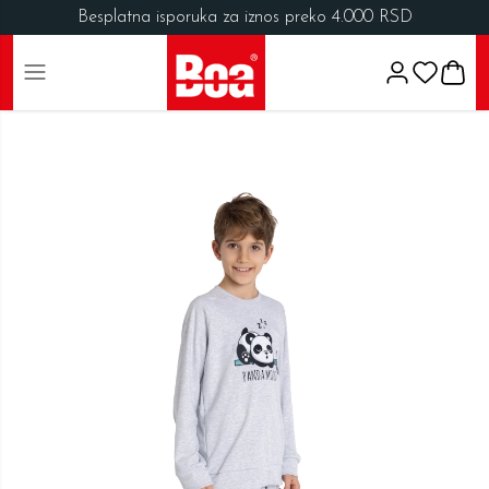
Besplatna isporuka za iznos preko 4.000 RSD