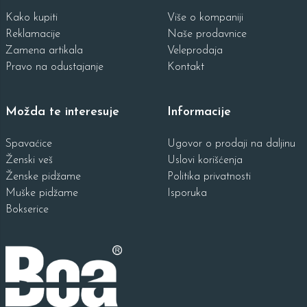
Kako kupiti
Više o kompaniji
Reklamacije
Naše prodavnice
Zamena artikala
Veleprodaja
Pravo na odustajanje
Kontakt
Možda te interesuje
Informacije
Spavaćice
Ugovor o prodaji na daljinu
Ženski veš
Uslovi korišćenja
Ženske pidžame
Politika privatnosti
Muške pidžame
Isporuka
Bokserice