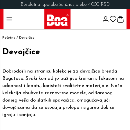
Besplatna isporuka za iznos preko 4.000 RSD
Početna /
Devojčice
Devojčice
Dobrodošli na stranicu kolekcije za devojčice brenda
Bogutovo. Svaki komad je pažljivo kreiran s fokusom na
udobnost i lepotu, koristeći kvalitetne materijale. Naša
kolekcija obuhvata raznovrsne modele, od šarenog
donjeg veša do slatkih spavaćica, omogućavajući
devojčicama da se osećaju prelepo i sigurno dok se
igraju i sanjaju.