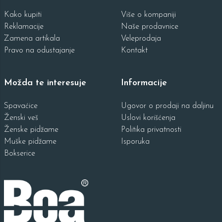
Kako kupiti
Više o kompaniji
Reklamacije
Naše prodavnice
Zamena artikala
Veleprodaja
Pravo na odustajanje
Kontakt
Možda te interesuje
Informacije
Spavaćice
Ugovor o prodaji na daljinu
Ženski veš
Uslovi korišćenja
Ženske pidžame
Politika privatnosti
Muške pidžame
Isporuka
Bokserice