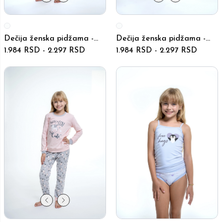
Dečija ženska pidžama -
Dečija ženska pidžama -
6038-6042 - Bež
1.984 RSD
-
2.297 RSD
6030-6033 - Bež
1.984 RSD
-
2.297 RSD