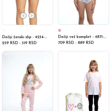
Dečiji veš komplet - 4871-
Dečiji ženski slip - 4234-
4873 - Roze
709 RSD
-
889 RSD
4236
259 RSD
-
319 RSD