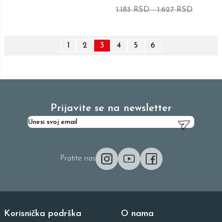
1.183 RSD
-
1.627 RSD
1
2
3
4
5
6
Prijavite se na newsletter
Pratite nas
Korisnička podrška
O nama