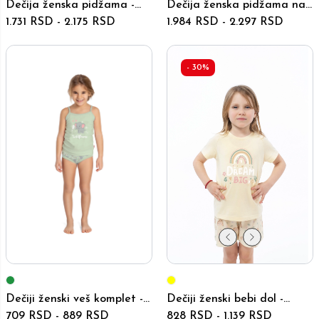
Dečija ženska pidžama -
Dečija ženska pidžama na
6016-6019 - Plava
1.731 RSD
-
2.175 RSD
kopčanje - 6012-6015 -
1.984 RSD
-
2.297 RSD
Plava
-
30
%
Dečiji ženski bebi dol -
Dečiji ženski veš komplet -
5977-5981 - Žuti
828 RSD
-
1.139 RSD
4871-4873 - Zeleni
709 RSD
-
889 RSD