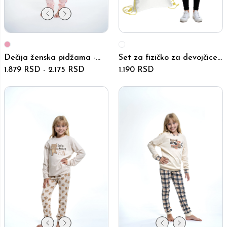
Dečija ženska pidžama -
Set za fizičko za devojčice -
6025-6029 - Roze
1.879 RSD
-
2.175 RSD
57528-575214
1.190 RSD