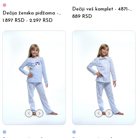
Dečiji veš komplet - 4871-
Dečija ženska pidžama -
4873 - Plavi
889 RSD
6020-6024 - Roze
1.897 RSD
-
2.297 RSD