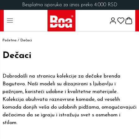
Besplatna isporuka za iznos preko 4.000 RSD
Početna /
Dečaci
Dečaci
Dobrodošli na stranicu kolekcije za dečake brenda
Bogutovo. Naši modeli su dizajnirani s ljubavlju i
pažnjom, koristeći udobne i kvalitetne materijale.
Kolekcija obuhvata raznovrsne komade, od veselih
komada donjih veša do udobnih pidžama, omogućavajući
dečacima da se igraju i istražuju svet s osmehom i
stilom.