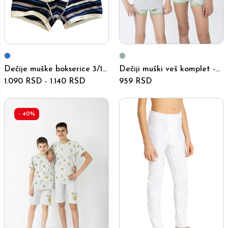
Dečije muške bokserice 3/1 -
Dečiji muški veš komplet -
42103-42123
1.090 RSD
-
1.140 RSD
4403-4405
959 RSD
-
40
%