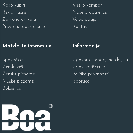
Kako kupiti
Više o kompaniji
Reklamacije
Naše prodavnice
Zamena artikala
Veleprodaja
Pravo na odustajanje
Kontakt
Možda te interesuje
Informacije
Spavaćice
Ugovor o prodaji na daljinu
Ženski veš
Uslovi korišćenja
Ženske pidžame
Politika privatnosti
Muške pidžame
Isporuka
Bokserice