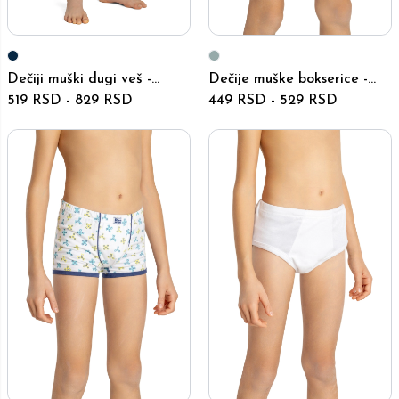
Dečiji muški dugi veš -
Dečije muške bokserice -
4380-4383 - Teget
519 RSD
-
829 RSD
4210-4212 - Teget
449 RSD
-
529 RSD