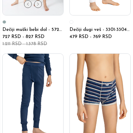
Dečiji muški bebi dol - 5725-
Dečiji dugi veš - 3301-3304 -
5728 - Sivi
727 RSD
-
827 RSD
Beli
479 RSD
-
769 RSD
1.211 RSD
-
1.378 RSD