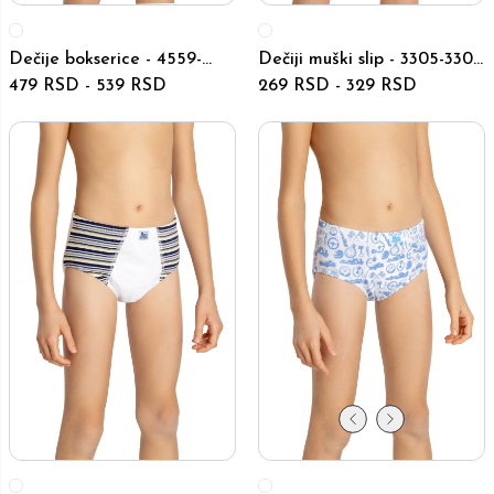
Dečije bokserice - 4559-
Dečiji muški slip - 3305-3307
4561 - Bele
479 RSD
-
539 RSD
- Beli
269 RSD
-
329 RSD