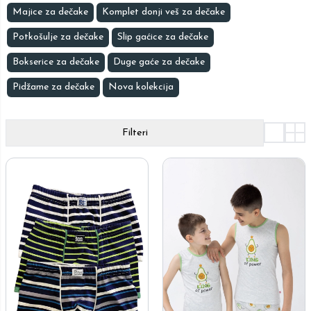
Majice za dečake
Komplet donji veš za dečake
Potkošulje za dečake
Slip gaćice za dečake
Bokserice za dečake
Duge gaće za dečake
Pidžame za dečake
Nova kolekcija
Filteri