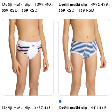
Dečiji muški slip - 4099-4101
Dečiji muški slip - 4992-4994
- Beli
339 RSD
-
389 RSD
- Beli
369 RSD
-
439 RSD
Dečiji muški slip - 4437-4439
Dečiji muški slip - 4411-4413 -